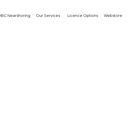
BG Nearshoring
Our Services
Licence Options
Webstore
ch by Robert Tashima a
h of The Report: Algeri
Facebook
Twitter
LinkedIn
Sha
ourd’hui, l’Algérie a traversé des crises difficiles pendant
a exacerbé les problèmes structurels, tels que le
 économie informelle et une dépendance aux