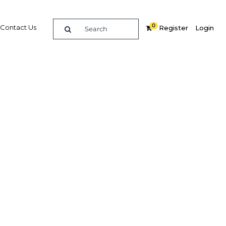
0
Contact Us
Register
Login
t The
a 2012
re
Related Content
Popular Sectors
Agriculture
Construction