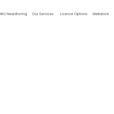
BG Nearshoring
Our Services
Licence Options
Webstore
orcement du parc autom
r faciliter les déplacem
urbains au Gabon
| Transport