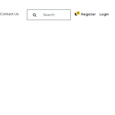
0
Contact Us
Register
Login
obile
ents