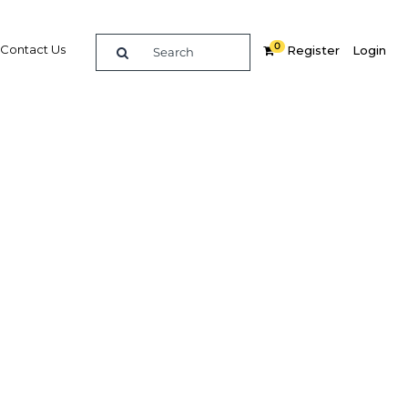
0
Contact Us
Register
Login
s se
 l’or
Related Content
dIn
Share
Popular Sectors in Gabon