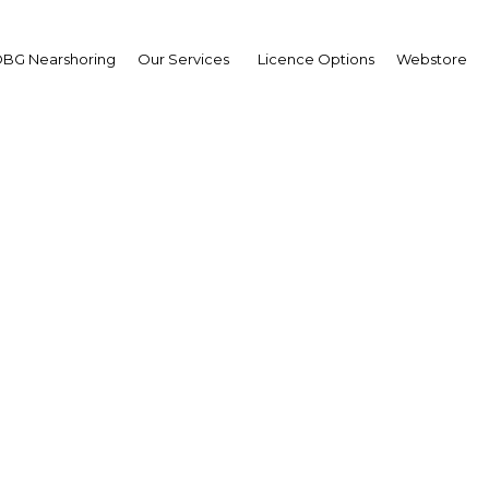
BG Nearshoring
Our Services
Licence Options
Webstore
secteur minier gabonai
ntre sur le manganèse et
| Industry
Facebook
Twitter
Linke