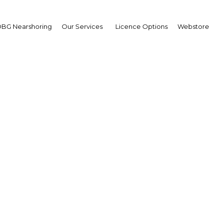
BG Nearshoring
Our Services
Licence Options
Webstore
on table sur son nouve
minier pour stimuler le
investissements
Africa | Industry