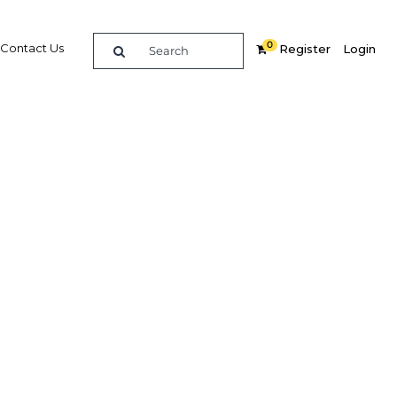
0
Contact Us
Register
Login
au code
s