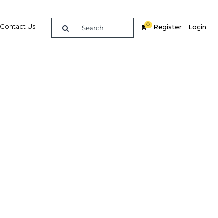
0
Contact Us
Register
Login
y
Related Content
dIn
Share
Popular Sectors
Agriculture
Construction