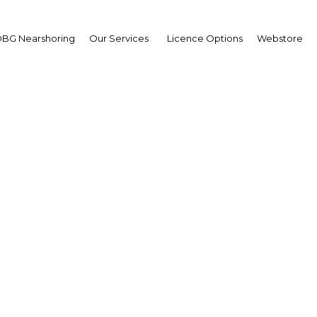
BG Nearshoring
Our Services
Licence Options
Webstore
Mongolia: Hot propert
Mongolia | Real Estate
Facebook
Twitter
Linke