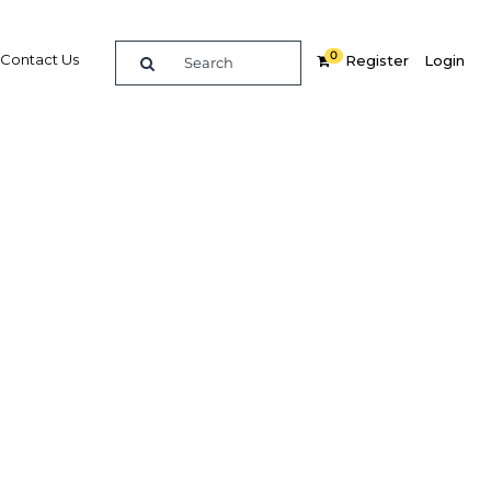
0
Contact Us
Register
Login
os para
mpresas