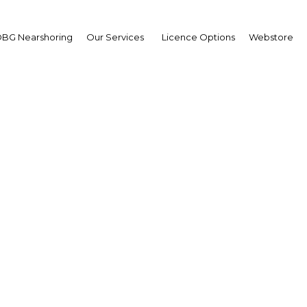
BG Nearshoring
Our Services
Licence Options
Webstore
ina abre nuevos camin
dimientos y nuevas e
tecnológicas
| Economy