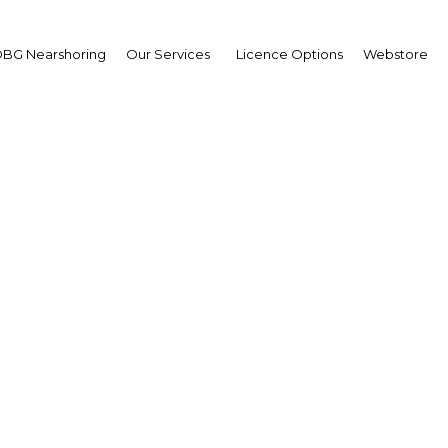
BG Nearshoring
Our Services
Licence Options
Webstore
 Business Barometer: 
d’Ivoire CEO Survey 201
Cote d'Ivoire | Economy
Facebook
Twitter
Linke