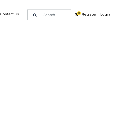
0
Contact Us
Register
Login
Côte
8
dIn
Share
Related Content
Popular Sectors in Cote d'Ivoire