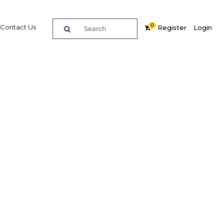
0
Contact Us
Register
Login
s en
tre
dIn
Share