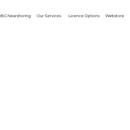
BG Nearshoring
Our Services
Licence Options
Webstore
 dirigeants d’entreprise
gérie ont-ils raison d’ê
optimistes?
Algeria | Economy
Facebook
Twitter
Linke