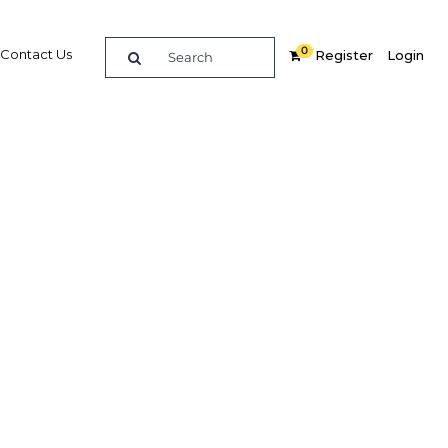
0
Contact Us
Register
Login
éphonie
sion
Related Content
dIn
Share
Popular Sectors in Morocco