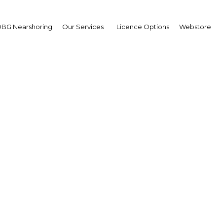
BG Nearshoring
Our Services
Licence Options
Webstore
: Le segment de la tél
ile poursuit son expan
Africa | ICT
Facebook
Twitter
Linke