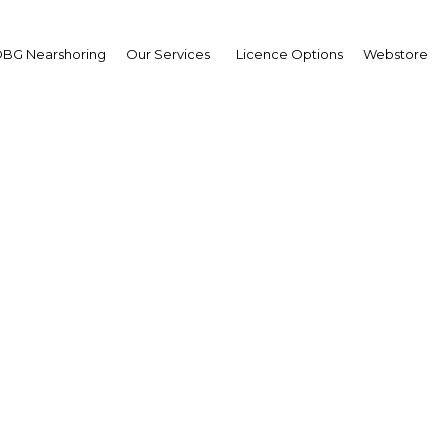
BG Nearshoring
Our Services
Licence Options
Webstore
isie poursuit la mise e
son projet solaire de 4,
| Energy
Facebook
Twitter
Linke