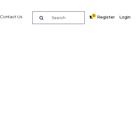
0
Contact Us
Register
Login
n œuvre
5 GW
Related Content
dIn
Share
Popular Sectors in Tunisia