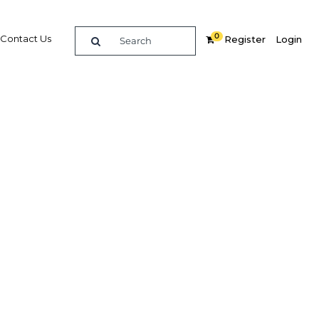
0
Contact Us
Register
Login
ción de
Related Content
dIn
Share
Popular Sectors in Colombia