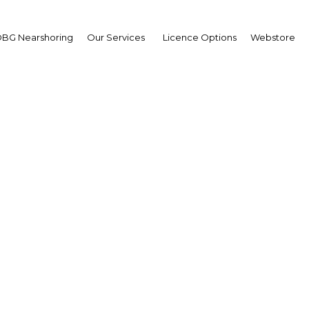
BG Nearshoring
Our Services
Licence Options
Webstore
ia: Realzando la produc
café
The Americas | Agriculture
Facebook
Twitter
Linke