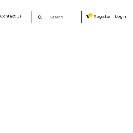
0
Contact Us
Register
Login
AMLO
Related Content
dIn
Share
Popular Sectors in Mexico