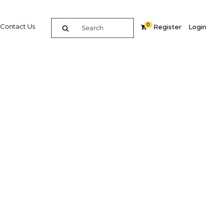
0
Contact Us
Register
Login
teur du
ise en
mum en
a