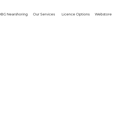
BG Nearshoring
Our Services
Licence Options
Webstore
percussions pour le sec
 de la proposition de m
 d’un prix d’achat mini
Côte d’Ivoire et au Ghan
Africa | Agriculture