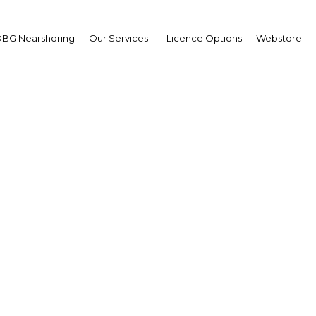
BG Nearshoring
Our Services
Licence Options
Webstore
lgérie accroît sa produc
ais grâce à une nouvell
Africa | Industry
Facebook
Twitter
Linke