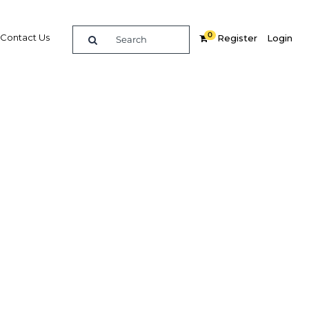
0
Contact Us
Register
Login
tion
e usine
Related Content
dIn
Share
Popular Sectors in Algeria