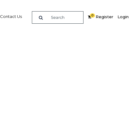
0
Contact Us
Register
Login
née 2013
Related Content
dIn
Share
Popular Sectors in Cote d'Ivoire
Cote d'Ivoire Agriculture
Cote d'Ivoire Economy