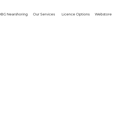
BG Nearshoring
Our Services
Licence Options
Webstore
 d’Ivoire Bilan de l’An
| Economy
Facebook
Twitter
Linke